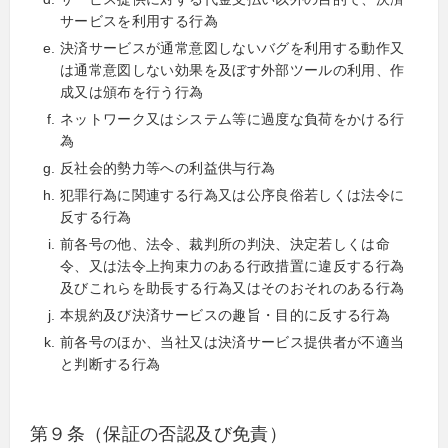
サービスを利用する行為
決済サービスが通常意図しないバグを利用する動作又
は通常意図しない効果を及ぼす外部ツールの利用、作
成又は頒布を行う行為
ネットワーク又はシステム等に過度な負荷をかける行
為
反社会的勢力等への利益供与行為
犯罪行為に関連する行為又は公序良俗若しくは法令に
反する行為
前各号の他、法令、裁判所の判決、決定若しくは命
令、又は法令上拘束力のある行政措置に違反する行為
及びこれらを助長する行為又はそのおそれのある行為
本規約及び決済サービスの趣旨・目的に反する行為
前各号のほか、当社又は決済サービス提供者が不適当
と判断する行為
第９条（保証の否認及び免責）